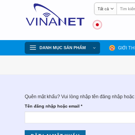
Skip
Tìm
to
kiếm:
content
GIỚI TH
DANH MỤC SẢN PHẨM
Quên mật khẩu? Vui lòng nhập tên đăng nhập hoặc đ
Bắt
Tên đăng nhập hoặc email
*
buộc