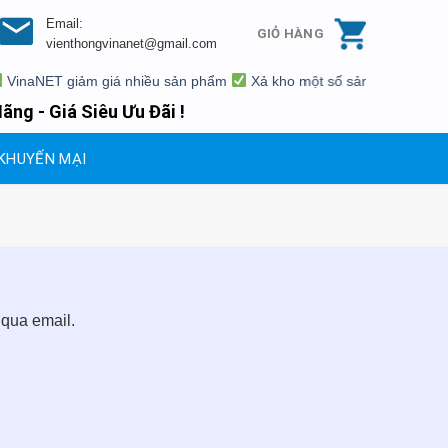
Email:
GIỎ HÀNG
vienthongvinanet@gmail.com
inaNET giảm giá nhiều sản phẩm
Xả kho một số sản phẩm giá siêu 
ãng - Giá Siêu Ưu Đãi !
KHUYẾN MẠI
 qua email.