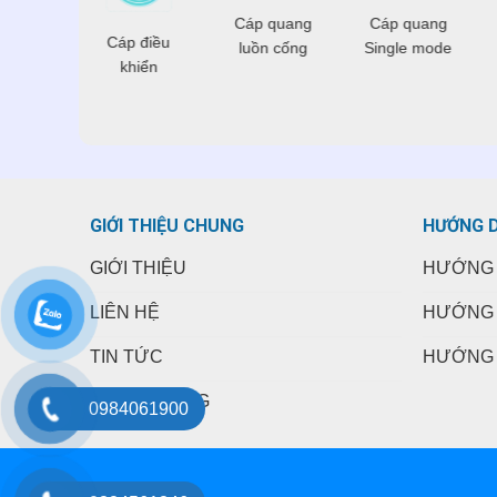
 điện
Cáp quang
Cáp quang
Cáp điều
hoại
luồn cống
Single mode
khiển
GIỚI THIỆU CHUNG
HƯỚNG 
GIỚI THIỆU
HƯỚNG 
LIÊN HỆ
HƯỚNG 
TIN TỨC
HƯỚNG 
TUYỂN DỤNG
0984061900