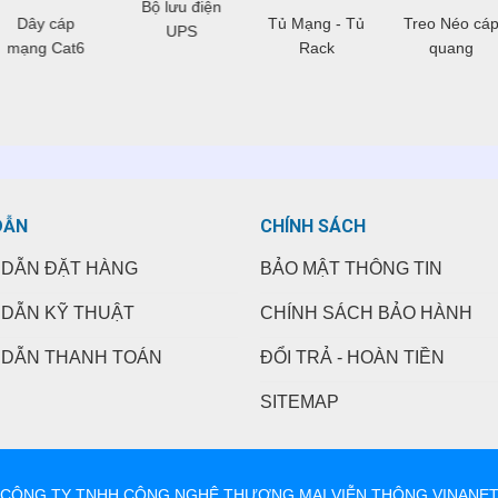
Bộ lưu điện
Dây cáp
Tủ Mạng - Tủ
Treo Néo cá
UPS
mạng Cat6
Rack
quang
DẪN
CHÍNH SÁCH
DẪN ĐẶT HÀNG
BẢO MẬT THÔNG TIN
DẪN KỸ THUẬT
CHÍNH SÁCH BẢO HÀNH
DẪN THANH TOÁN
ĐỔI TRẢ - HOÀN TIỀN
SITEMAP
CÔNG TY TNHH CÔNG NGHỆ THƯƠNG MẠI VIỄN THÔNG VINANE