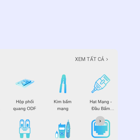
XEM TẤT CẢ
Hộp phối
Kìm bấm
Hạt Mạng -
Patch 
quang ODF
mạng
Đầu Bấm
Mạng