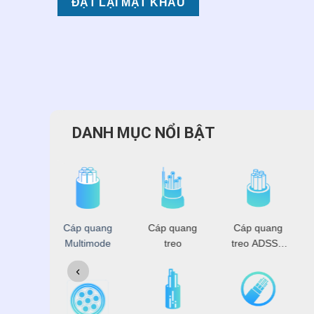
ĐẶT LẠI MẬT KHẨU
DANH MỤC NỔI BẬT
 đồng
Cáp quang
Cáp quang
Cáp quang
rục
Multimode
treo
treo ADSS -
OPGW