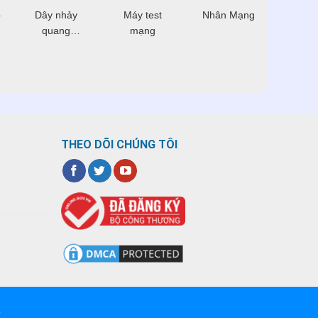
p
Dây nhảy
Máy test
Nhân Mạng
Dây 
quang
mạng
mạ
Multimode
THEO DÕI CHÚNG TÔI
T