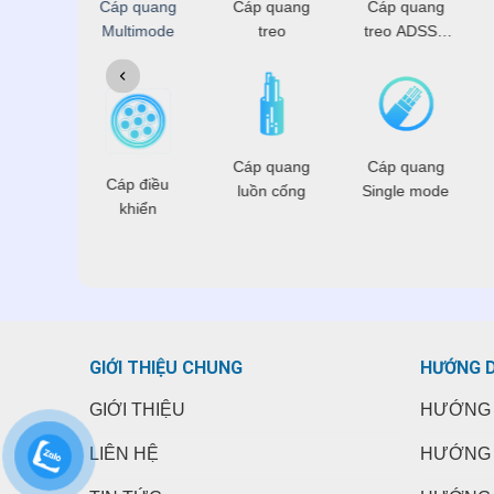
 đồng
Cáp quang
Cáp quang
Cáp quang
rục
Multimode
treo
treo ADSS -
OPGW
 điện
Cáp quang
Cáp quang
Cáp điều
hoại
luồn cống
Single mode
khiển
GIỚI THIỆU CHUNG
HƯỚNG 
GIỚI THIỆU
HƯỚNG 
LIÊN HỆ
HƯỚNG 