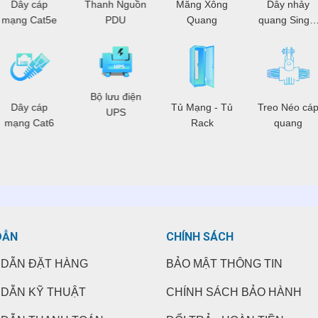
Dây cáp
Thanh Nguồn
Măng Xông
Dây nhảy
mạng Cat5e
PDU
Quang
quang Single
Mode
Bộ lưu điện
Dây cáp
Tủ Mạng - Tủ
Treo Néo cá
UPS
mạng Cat6
Rack
quang
DẪN
CHÍNH SÁCH
DẪN ĐẶT HÀNG
BẢO MẬT THÔNG TIN
DẪN KỸ THUẬT
CHÍNH SÁCH BẢO HÀNH