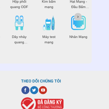
Hộp phối
Kìm bấm
Hạt Mạng -
Patch 
quang ODF
mạng
Đầu Bấm
Mạng
p
Dây nhảy
Máy test
Nhân Mạng
Dây 
quang
mạng
mạ
Multimode
THEO DÕI CHÚNG TÔI