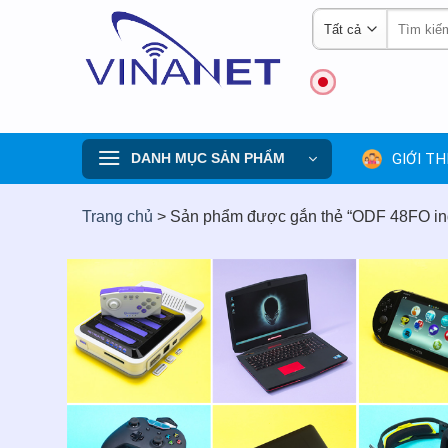
Skip
Tìm
to
kiếm:
content
GIỚI TH
DANH MỤC SẢN PHẨM
Trang chủ
>
Sản phẩm được gắn thẻ “ODF 48FO ind