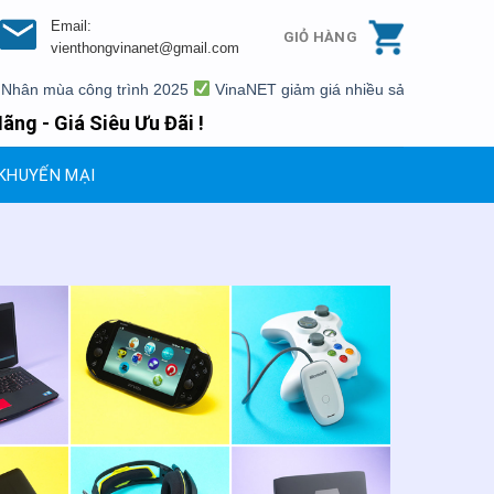
Email:
GIỎ HÀNG
vienthongvinanet@gmail.com
 mùa công trình 2025
VinaNET giảm giá nhiều sản phẩm
Xả kho
ãng - Giá Siêu Ưu Đãi !
KHUYẾN MẠI