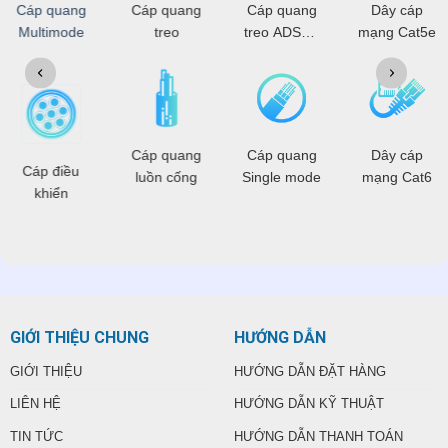
Cáp quang
Cáp quang
Cáp quang
Dây cáp
Multimode
treo
treo ADSS -
mạng Cat5e
OPGW
Cáp quang
Cáp quang
Dây cáp
Cáp điều
luồn cống
Single mode
mạng Cat6
khiển
GIỚI THIỆU CHUNG
HƯỚNG DẪN
GIỚI THIỆU
HƯỚNG DẪN ĐẶT HÀNG
LIÊN HỆ
HƯỚNG DẪN KỸ THUẬT
TIN TỨC
HƯỚNG DẪN THANH TOÁN