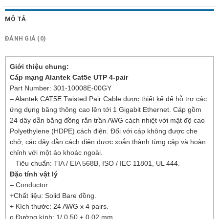
MÔ TẢ
ĐÁNH GIÁ (0)
Giới thiệu chung:
Cáp mạng Alantek Cat5e UTP 4-pair
Part Number: 301-10008E-00GY
– Alantek CAT5E Twisted Pair Cable được thiết kế để hỗ trợ các
ứng dụng băng thông cao lên tới 1 Gigabit Ethernet. Cáp gồm
24 dây dẫn bằng đồng rắn trần AWG cách nhiệt với mật độ cao
Polyethylene (HDPE) cách điện. Đối với cáp không được che
chở, các dây dẫn cách điện được xoắn thành từng cặp và hoàn
chỉnh với một áo khoác ngoài.
– Tiêu chuẩn: TIA / EIA 568B, ISO / IEC 11801, UL 444.
Đặc tính vật lý
– Conductor:
+Chất liệu: Solid Bare đồng.
+ Kích thước: 24 AWG x 4 pairs.
o Đường kính: 1/ 0,50 ± 0,02 mm.