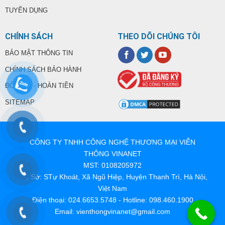
TUYỂN DỤNG
CHÍNH SÁCH
THEO DÕI CHÚNG TÔI
BẢO MẬT THÔNG TIN
CHÍNH SÁCH BẢO HÀNH
ĐỔI TRẢ - HOÀN TIỀN
SITEMAP
CÔNG TY TNHH CÔNG NGHỆ THƯƠNG MẠI VIỄN
THÔNG VINANET
MST: 0108205972
Trụ Sở: STự Khoát, Xã Ngũ Hiệp, Huyện Thanh Trì, Hà Nội,
Việt Nam
Điện thoại: 024.6653.5748 - Hotline: 098.460.1900
Email: vienthongvinanet@gmail.com