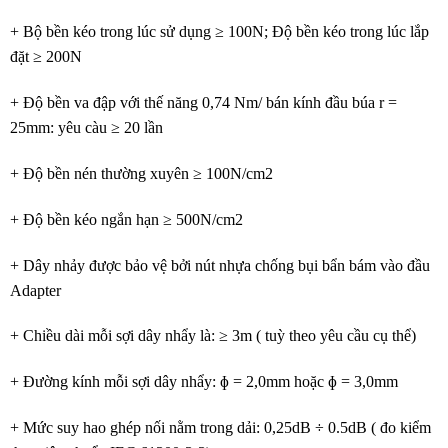
+ Bộ bền kéo trong lúc sử dụng ≥ 100N; Độ bền kéo trong lúc lắp
đặt ≥ 200N
+ Độ bền va đập với thế năng 0,74 Nm/ bán kính đầu búa r =
25mm: yêu càu ≥ 20 lần
+ Độ bền nén thường xuyên ≥ 100N/cm2
+ Độ bền kéo ngắn hạn ≥ 500N/cm2
+ Dây nhảy được bảo vệ bởi nút nhựa chống bụi bẩn bám vào đầu
Adapter
+ Chiều dài mỗi sợi dây nhẩy là: ≥ 3m ( tuỳ theo yêu cầu cụ thể)
+ Đường kính mỗi sợi dây nhẩy: ɸ = 2,0mm hoặc ɸ = 3,0mm
+ Mức suy hao ghép nối nằm trong dải: 0,25dB ÷ 0.5dB ( đo kiểm