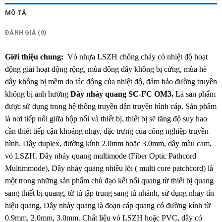
MÔ TẢ
ĐÁNH GIÁ (0)
Giới thiệu chung:
Vỏ nhựa LSZH chống cháy có nhiệt độ hoạt
động giải hoạt động rộng, mùa đông dây không bị cứng, mùa hè
dây không bị mềm do tác động của nhiệt độ, đảm bảo đường truyền
không bị ảnh hưởng
Dây nhảy quang SC-FC OM3.
Là sản phẩm
được sử dụng trong hệ thống truyền dẫn truyền hình cáp. Sản phẩm
là nơi tiếp nối giữa hộp nối và thiết bị, thiết bị sẽ tăng độ suy hao
cần thiết tiếp cận khoảng nhạy, đặc trưng của công nghiệp truyền
hình. Dây duplex, đường kính 2.0mm hoặc 3.0mm, dây màu cam,
vỏ LSZH. Dây nhảy quang multimode (Fiber Optic Pathcord
Multimmode), Dây nhảy quang nhiều lõi ( multi core patchcord) là
một trong những sản phẩm chủ đạo kết nối quang từ thiết bị quang
sang thiết bị quang, từ tủ tập trung sang tủ nhánh, sử dụng nhảy tín
hiệu quang, Dây nhảy quang là đoạn cáp quang có đường kính từ
0.9mm, 2.0mm, 3.0mm. Chất liệu vỏ LSZH hoặc PVC, dây có