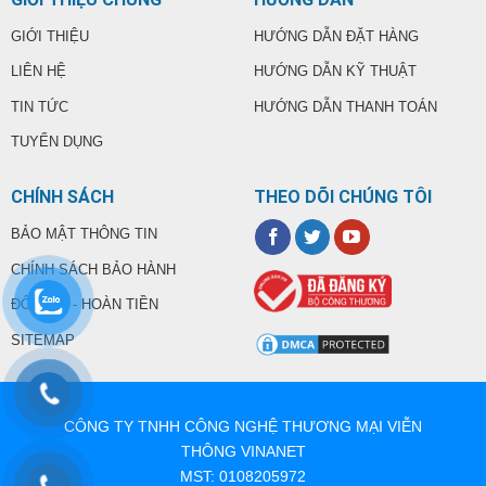
GIỚI THIỆU
HƯỚNG DẪN ĐẶT HÀNG
LIÊN HỆ
HƯỚNG DẪN KỸ THUẬT
TIN TỨC
HƯỚNG DẪN THANH TOÁN
TUYỂN DỤNG
CHÍNH SÁCH
THEO DÕI CHÚNG TÔI
BẢO MẬT THÔNG TIN
CHÍNH SÁCH BẢO HÀNH
ĐỔI TRẢ - HOÀN TIỀN
SITEMAP
CÔNG TY TNHH CÔNG NGHỆ THƯƠNG MẠI VIỄN
THÔNG VINANET
MST: 0108205972