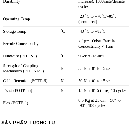
Durability
increase), 1000mate/demate
cycles
-20 ˚C to +70˚C/+85˚c
Operating Temp.
(armoured)
Storage Temp.
˚C
-40 ˚C to +85˚C
< 1µm, Other Ferrule
Ferrule Concentricity
Concentricity < 1µm
Humidity (FOTP-5)
˚C
90-95% at 40°C
Strength of Coupling
N
33 N at 0° for 5 sec
Mechanism (FOTP-185)
Cable Retention (FOTP-6)
N
50 N at 0° for 5 sec.
Twist (FOTP-36)
N
15 N at 0° 5 turns, 10 cycles
0.5 Kg at 25 cm, +90° to
Flex (FOTP-1)
-90°, 100 cycles
SẢN PHẨM TƯƠNG TỰ