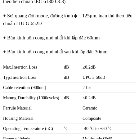
theo tiêu chuẩn IEC 61300-3-3)
+ Sợi quang đơn mode, đường kính ɸ = 125µm, tuân thủ theo tiêu
chuẩn ITU G.652D
+ Bán kính uốn cong nhỏ nhất khi lắp đặt: 60mm
+ Bán kính uốn cong nhỏ nhất sau khi lắp đặt: 30mm
Max.Insertion Loss
dB
≤0.2dB
Typ.Insertion Loss
dB
UPC ≥ 50dB
Cable retention (900um)
2 Ibs
Matung Durability (1000cycles)
dB
<0.2dB
Ferrule Material
Ceramic
Housing Material
Composite
Operating Temperature (oC)
˚C
-40 ˚C to +80 ˚C
Range of Mode
Multimode OM3