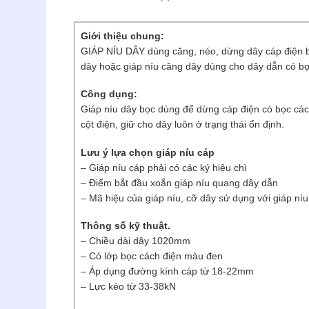
Giới thiệu chung:
GIÁP NÍU DÂY dùng căng, néo, dừng dây cáp điện bằ
dây hoặc giáp níu căng dây dùng cho dây dẫn có bọ
Công dụng:
Giáp níu dây bọc dùng để dừng cáp điện có bọc các
cột điện, giữ cho dây luôn ở trạng thái ổn định.
Lưu ý lựa chọn giáp níu cáp
– Giáp níu cáp phải có các ký hiệu chì
– Điểm bắt đầu xoắn giáp níu quang dây dẫn
– Mã hiệu của giáp níu, cỡ dây sử dụng với giáp n
Thông số kỹ thuật.
– Chiều dài dây 1020mm
– Có lớp bọc cách điện màu đen
– Áp dụng đường kính cáp từ 18-22mm
– Lực kéo từ 33-38kN