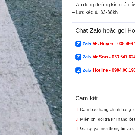
– Áp dụng đường kính cáp t
– Lực kéo từ 33-38kN
Chat Zalo hoặc gọi Hot
Ms Huyền - 038.456.
Mr.Sơn - 033.547.62
Hotline - 0984.06.1
Cam kết
Đảm bảo hàng chính hãng, 
Miễn phí đổi trả khi hàng lỗi
Giải quyết mọi thông tin và