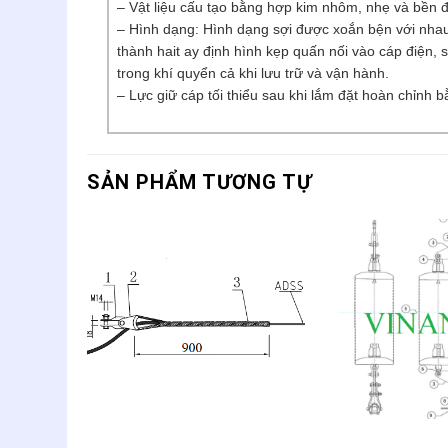
– Vật liệu cấu tạo bằng hợp kim nhôm, nhẹ và bền đ
– Hình dạng: Hình dạng sợi được xoắn bện với nhau,
thành hait ay định hình kẹp quấn nối vào cáp điện, 
trong khí quyển cả khi lưu trữ và vận hành.
– Lực giữ cáp tối thiểu sau khi lắm đặt hoàn chỉnh
SẢN PHẨM TƯƠNG TỰ