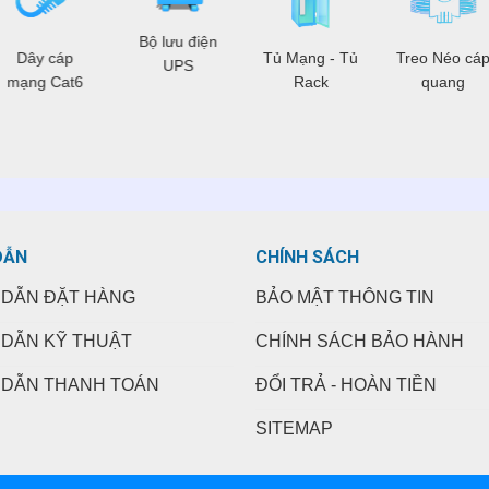
Bộ lưu điện
Dây cáp
Tủ Mạng - Tủ
Treo Néo cá
UPS
mạng Cat6
Rack
quang
DẪN
CHÍNH SÁCH
DẪN ĐẶT HÀNG
BẢO MẬT THÔNG TIN
DẪN KỸ THUẬT
CHÍNH SÁCH BẢO HÀNH
DẪN THANH TOÁN
ĐỔI TRẢ - HOÀN TIỀN
SITEMAP