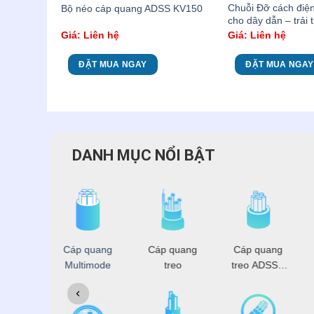
Chuỗi Đỡ cách điện 
ÔI
Bộ néo cáp quang ADSS KV150
cho dây dẫn – trải 
Giá: Liên hệ
Giá: Liên hệ
ĐẶT MUA NGAY
ĐẶT MUA NGAY
DANH MỤC NỔI BẬT
 đồng
Cáp quang
Cáp quang
Cáp quang
rục
Multimode
treo
treo ADSS -
OPGW