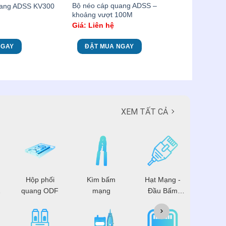
Bộ néo cáp quang ADSS –
uang ADSS KV300
khoảng vượt 100M
Giá: Liên hệ
NGAY
ĐẶT MUA NGAY
XEM TẤT CẢ
Hộp phối
Kìm bấm
Hạt Mạng -
Patch 
quang ODF
mạng
Đầu Bấm
Mạng