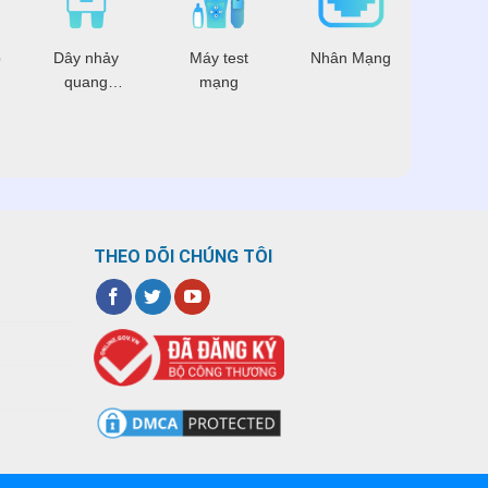
p
Dây nhảy
Máy test
Nhân Mạng
Dây 
quang
mạng
mạ
Multimode
THEO DÕI CHÚNG TÔI