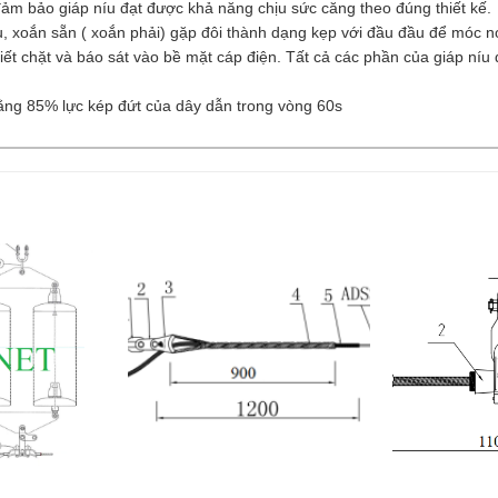
ảm bảo giáp níu đạt được khả năng chịu sức căng theo đúng thiết kế.
 xoắn sẵn ( xoắn phải) gặp đôi thành dạng kẹp với đầu đầu để móc nói 
siết chặt và báo sát vào bề mặt cáp điện. Tất cả các phần của giáp níu
 bằng 85% lực kép đứt của dây dẫn trong vòng 60s