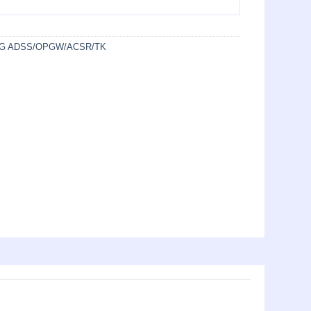
G ADSS/OPGW/ACSR/TK