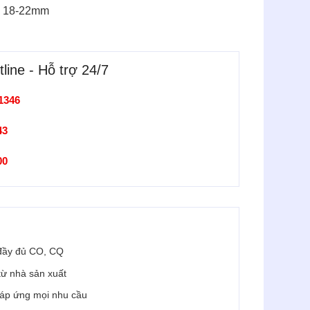
ừ 18-22mm
line - Hỗ trợ 24/7
1346
43
900
đầy đủ CO, CQ
 từ nhà sản xuất
 đáp ứng mọi nhu cầu