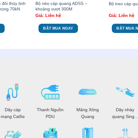
đôi thủy tinh
Bộ néo cáp quang ADSS –
Bộ treo cáp q
trọng 70kN
khoảng vượt 300M
Giá: Liên hệ
Giá: Liên hệ
ĐẶT MUA NGAY
ĐẶT MUA 
Dây cáp
Thanh Nguồn
Măng Xông
Dây nhảy
mạng Cat5e
PDU
Quang
quang Single
Mode