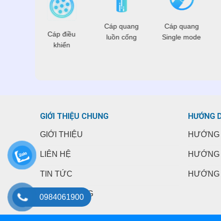
 điện
Cáp quang
Cáp quang
Cáp điều
hoại
luồn cống
Single mode
khiển
GIỚI THIỆU CHUNG
HƯỚNG 
GIỚI THIỆU
HƯỚNG 
LIÊN HỆ
HƯỚNG 
TIN TỨC
HƯỚNG 
TUYỂN DỤNG
0984061900