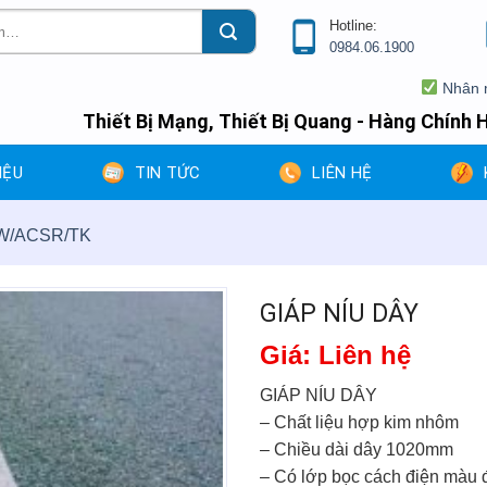
Hotline:
0984.06.1900
Nhân mùa côn
Thiết Bị Mạng, Thiết Bị Quang - Hàng Chính H
IỆU
TIN TỨC
LIÊN HỆ
W/ACSR/TK
GIÁP NÍU DÂY
Giá: Liên hệ
GIÁP NÍU DÂY
– Chất liệu hợp kim nhôm
– Chiều dài dây 1020mm
– Có lớp bọc cách điện màu 