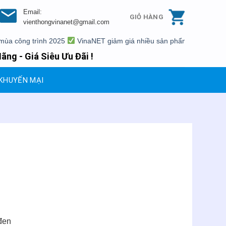
Email:
GIỎ HÀNG
vienthongvinanet@gmail.com
g trình 2025
VinaNET giảm giá nhiều sản phẩm
Xả kho một số s
ãng - Giá Siêu Ưu Đãi !
KHUYẾN MẠI
đen