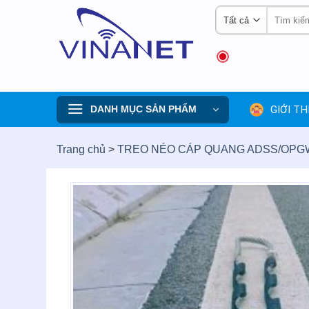
Skip
Tìm
to
kiếm:
content
GIỚI TH
DANH MỤC SẢN PHẨM
Trang chủ
>
TREO NÉO CÁP QUANG ADSS/OPG