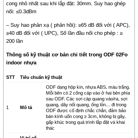
cong nhỏ nhất sau khi lắp đặt: 30mm.
Suy hao ghép
nối: ≤0.3dBm
– Suy hao phản xạ ( phản hồi): ≥65 dB đối với ( APC),
≥40 dB đối với ( UPC),
Số lần đầu nối cho phép : ≥
200 lần
Thông số kỹ thuật cơ bản chi tiết trong ODF 02Fo
indoor nhựa
STT
Tiêu chuẩn kỹ thuật
ODF dạng hộp kín, nhựa ABS, màu trắng.
Mỗi bên có 2 cổng cáp vào ở hai bên phía
sau ODF. Các sợi cáp quang vào/ra, sợi
quang, dây nối quang, ống lỏn… đi trong
1
Mô tả
ODF được cố định chắc chắn, đảm bảo
bán kính uốn cong ≥ 3cm, không bị gãy,
gấp khúc trong quá trình lắp đặt và khai
thác
Vị trí cố