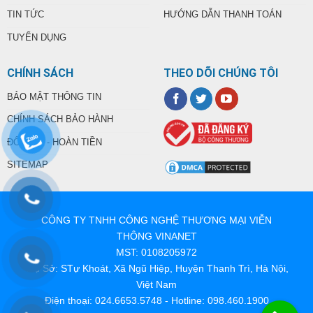
TIN TỨC
HƯỚNG DẪN THANH TOÁN
TUYỂN DỤNG
CHÍNH SÁCH
THEO DÕI CHÚNG TÔI
BẢO MẬT THÔNG TIN
CHÍNH SÁCH BẢO HÀNH
ĐỔI TRẢ - HOÀN TIỀN
SITEMAP
CÔNG TY TNHH CÔNG NGHỆ THƯƠNG MẠI VIỄN
THÔNG VINANET
MST: 0108205972
Trụ Sở: STự Khoát, Xã Ngũ Hiệp, Huyện Thanh Trì, Hà Nội,
Việt Nam
Điện thoại: 024.6653.5748 - Hotline: 098.460.1900