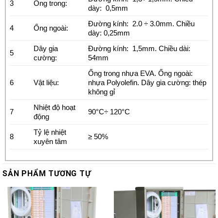
3
Ống trong:
dày: 0,5mm
Đường kính: 2.0 ÷ 3.0mm. Chiều
4
Ống ngoài:
dày: 0,25mm
Dây gia
Đường kính: 1,5mm. Chiều dài:
5
cường:
54mm
Ống trong nhựa EVA. Ống ngoài:
6
Vật liệu:
nhựa Polyolefin. Dây gia cường: thép
không gỉ
Nhiệt độ hoạt
7
90°C÷ 120°C
động
Tỷ lệ nhiệt
8
≥ 50%
xuyên tâm
SẢN PHẨM TƯƠNG TỰ