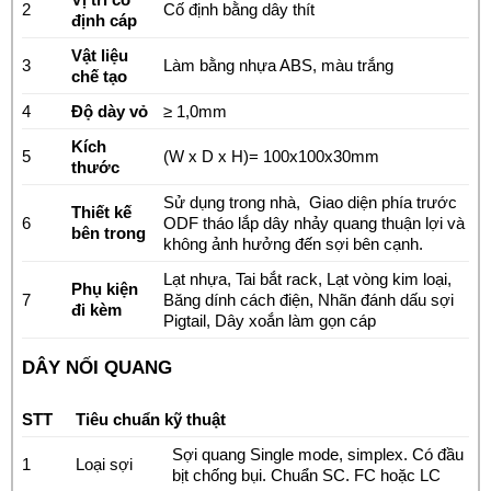
2
Cố định bằng dây thít
định cáp
Vật liệu
3
Làm bằng nhựa ABS, màu trắng
chế tạo
4
Độ dày vỏ
≥ 1,0mm
Kích
5
(W x D x H)= 100x100x30mm
thước
Sử dụng trong nhà, Giao diện phía trước
Thiết kế
6
ODF tháo lắp dây nhảy quang thuận lợi và
bên trong
không ảnh hưởng đến sợi bên cạnh.
Lạt nhựa, Tai bắt rack, Lạt vòng kim loại,
Phụ kiện
7
Băng dính cách điện, Nhãn đánh dấu sợi
đi kèm
Pigtail, Dây xoắn làm gọn cáp
DÂY NỐI QUANG
STT
Tiêu chuẩn kỹ thuật
Sợi quang Single mode, simplex.
Có đầu
1
Loại sợi
bịt chống bụi.
Chuẩn SC. FC hoặc LC