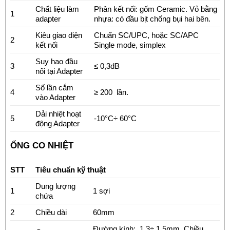
Chất liệu làm
Phân kết nối: gốm Ceramic. Vỏ bằng
1
adapter
nhựa: có đầu bịt chống bụi hai bên.
Kiêu giao diện
Chuẩn SC/UPC, hoặc SC/APC
2
kết nối
Single mode, simplex
Suy hao đầu
3
≤ 0,3dB
nối tại Adapter
Số lần cắm
4
≥ 200 lần.
vào Adapter
Dải nhiệt hoạt
5
-10°C÷ 60°C
động Adapter
ỐNG CO NHIỆT
STT
Tiêu chuẩn kỹ thuật
Dung lượng
1
1 sợi
chứa
2
Chiều dài
60mm
Đường kính: 1,3÷ 1,5mm. Chiều