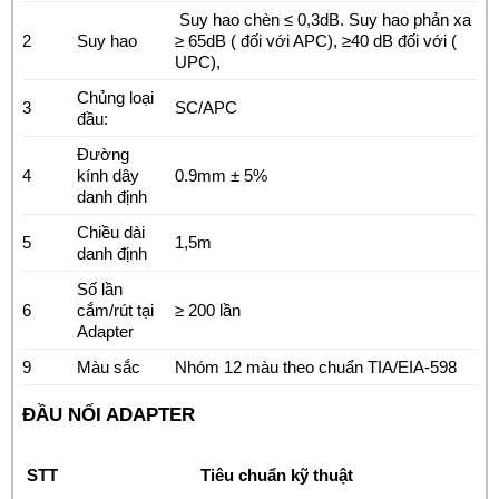
Suy hao chèn ≤ 0,3dB. Suy hao phản xa
2
Suy hao
≥ 65dB ( đối với APC), ≥40 dB đối với (
UPC),
Chủng loại
3
SC/APC
đầu:
Đường
4
kính dây
0.9mm ± 5%
danh định
Chiều dài
5
1,5m
danh định
Số lần
6
cắm/rút tại
≥ 200 lần
Adapter
9
Màu sắc
Nhóm 12 màu theo chuẩn TIA/EIA-598
ĐẦU NỐI ADAPTER
STT
Tiêu chuẩn kỹ thuật