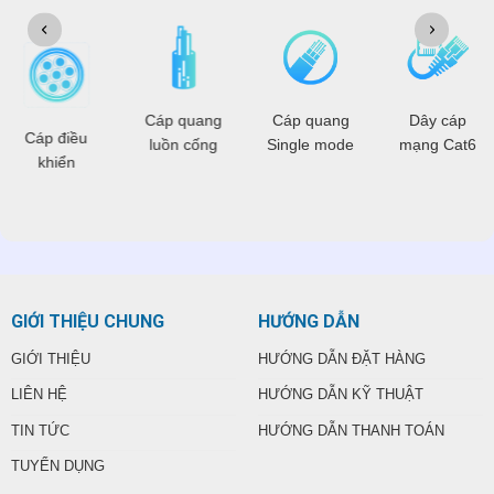
OPGW
Cáp quang
Cáp quang
Dây cáp
Cáp điều
luồn cống
Single mode
mạng Cat6
khiển
GIỚI THIỆU CHUNG
HƯỚNG DẪN
GIỚI THIỆU
HƯỚNG DẪN ĐẶT HÀNG
LIÊN HỆ
HƯỚNG DẪN KỸ THUẬT
TIN TỨC
HƯỚNG DẪN THANH TOÁN
TUYỂN DỤNG