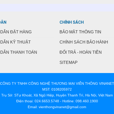
DẪN
CHÍNH SÁCH
DẪN ĐẶT HÀNG
BẢO MẬT THÔNG TIN
DẪN KỸ THUẬT
CHÍNH SÁCH BẢO HÀNH
DẪN THANH TOÁN
ĐỔI TRẢ - HOÀN TIỀN
SITEMAP
CÔNG TY TNHH CÔNG NGHỆ THƯƠNG MẠI VIỄN THÔNG VINANE
MST: 0108205972
Trụ Sở: STự Khoát, Xã Ngũ Hiệp, Huyện Thanh Trì, Hà Nội, Việt Nam
Điện thoại: 024.6653.5748 - Hotline: 098.460.1900
Email: vienthongvinanet@gmail.com