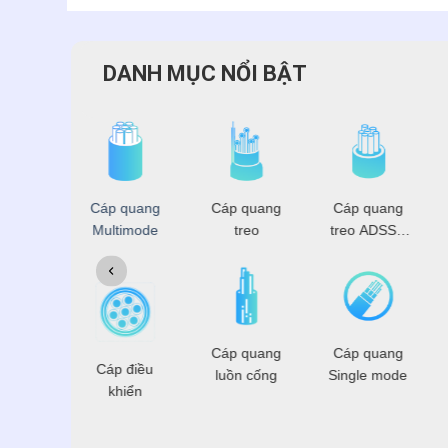
DANH MỤC NỔI BẬT
 đồng
Cáp quang
Cáp quang
Cáp quang
rục
Multimode
treo
treo ADSS -
OPGW
 điện
Cáp quang
Cáp quang
Cáp điều
hoại
luồn cống
Single mode
khiển