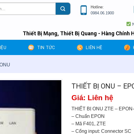
Hotline:
0984.06.1900
Nhân m
Thiết Bị Mạng, Thiết Bị Quang - Hàng Chính H
IỆU
TIN TỨC
LIÊN HỆ
 ONU
THIẾT BỊ ONU – EP
Giá: Liên hệ
THIẾT BỊ ONU ZTE – EPON-
– Chuẩn EPON
– Mã F401, ZTE
– Cổng input: Connector SC