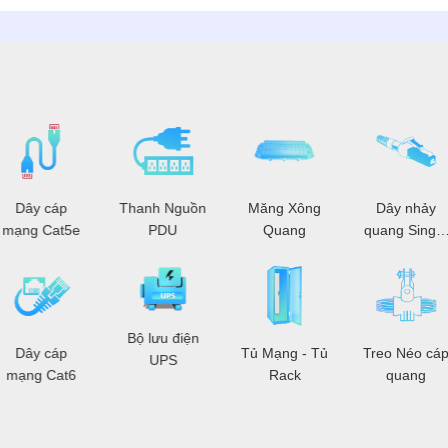
Dây cáp
Thanh Nguồn
Măng Xông
Dây nhảy
mạng Cat5e
PDU
Quang
quang Single
Mode
Bộ lưu điện
Dây cáp
Tủ Mạng - Tủ
Treo Néo cá
UPS
mạng Cat6
Rack
quang