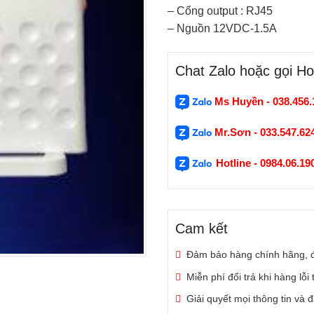
– Cổng output : RJ45
– Nguồn 12VDC-1.5A
Chat Zalo hoặc gọi Hot
Ms Huyền - 038.456.
Mr.Sơn - 033.547.62
Hotline - 0984.06.1
Cam kết
Đảm bảo hàng chính hãng, 
Miễn phí đổi trả khi hàng lỗi
Giải quyết mọi thông tin và