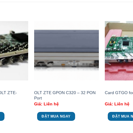
OLT ZTE-
OLT ZTE GPON C320 – 32 PON
Card GTGO fo
Port
Giá: Liên hệ
Giá: Liên hệ
ĐẶT MUA NGAY
ĐẶT MUA 