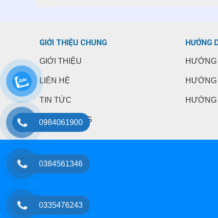
GIỚI THIỆU CHUNG
HƯỚNG 
GIỚI THIỆU
HƯỚNG 
LIÊN HỆ
HƯỚNG 
TIN TỨC
HƯỚNG 
TUYỂN DỤNG
0984061900
0384561346
0335476243