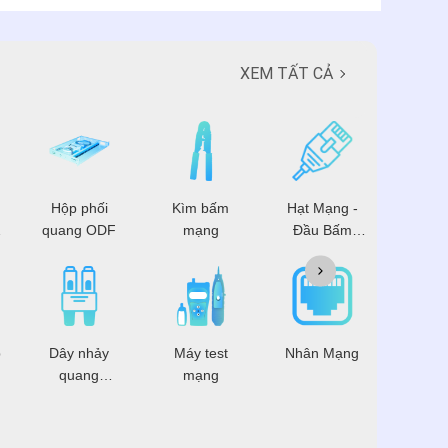
XEM TẤT CẢ
Hộp phối
Kìm bấm
Hạt Mạng -
Patch 
quang ODF
mạng
Đầu Bấm
Mạng
p
Dây nhảy
Máy test
Nhân Mạng
Dây 
quang
mạng
mạ
Multimode