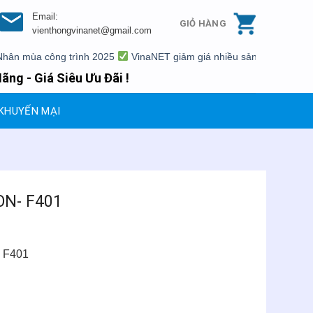
Email:
GIỎ HÀNG
vienthongvinanet@gmail.com
ùa công trình 2025
VinaNET giảm giá nhiều sản phẩm
Xả kho mộ
ãng - Giá Siêu Ưu Đãi !
KHUYẾN MẠI
ON- F401
 F401