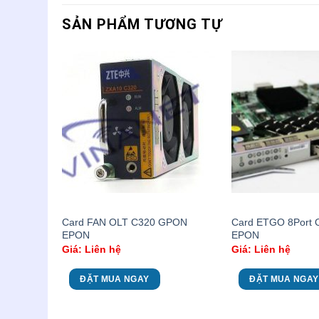
SẢN PHẨM TƯƠNG TỰ
Card FAN OLT C320 GPON
Card ETGO 8Port 
 ZTE
EPON
EPON
Giá: Liên hệ
Giá: Liên hệ
ĐẶT MUA NGAY
ĐẶT MUA NGAY