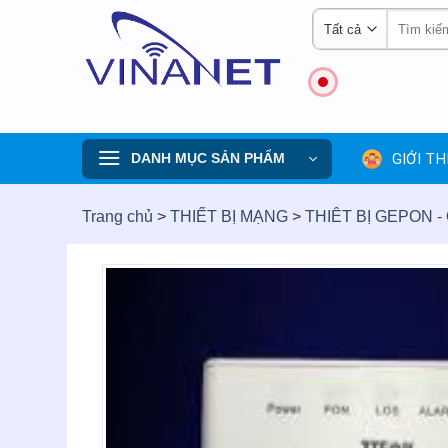
Skip
Tìm
to
kiếm:
content
GIỚI TH
DANH MỤC SẢN PHẨM
Trang chủ
>
THIẾT BỊ MẠNG
>
THIÊT BỊ GEPON -