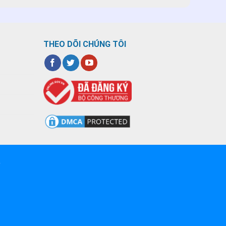
THEO DÕI CHÚNG TÔI
T