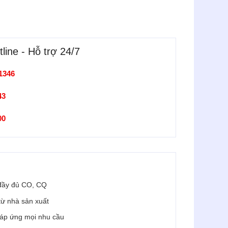
line - Hỗ trợ 24/7
1346
43
900
đầy đủ CO, CQ
 từ nhà sản xuất
 đáp ứng mọi nhu cầu