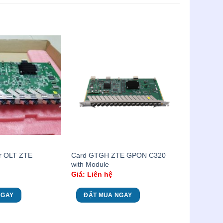
Card GTGH ZTE GPON C320
r OLT ZTE
with Module
Giá: Liên hệ
NGAY
ĐẶT MUA NGAY