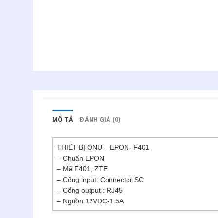
MÔ TẢ
ĐÁNH GIÁ (0)
THIẾT BỊ ONU – EPON- F401
– Chuẩn EPON
– Mã F401, ZTE
– Cổng input: Connector SC
– Cổng output : RJ45
– Nguồn 12VDC-1.5A