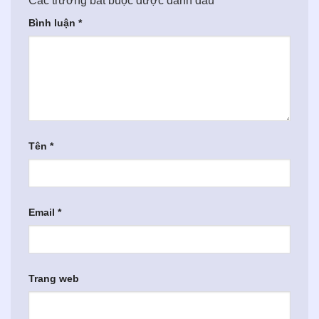
Các trường bắt buộc được đánh dấu
*
Bình luận
*
Tên
*
Email
*
Trang web