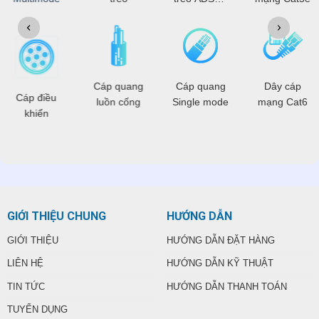
OPGW
Cáp quang
Cáp quang
Dây cáp
Cáp điều
luồn cống
Single mode
mạng Cat6
khiển
GIỚI THIỆU CHUNG
HƯỚNG DẪN
GIỚI THIỆU
HƯỚNG DẪN ĐẶT HÀNG
LIÊN HỆ
HƯỚNG DẪN KỸ THUẬT
TIN TỨC
HƯỚNG DẪN THANH TOÁN
TUYỂN DỤNG