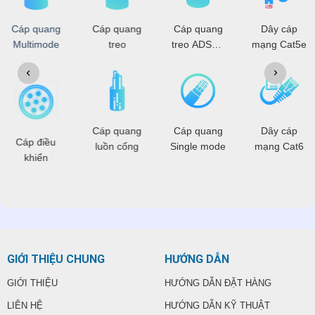
Cáp quang
Cáp quang
Cáp quang
Dây cáp
Multimode
treo
treo ADSS -
mạng Cat5e
OPGW
Cáp quang
Cáp quang
Dây cáp
Cáp điều
luồn cống
Single mode
mạng Cat6
khiển
GIỚI THIỆU CHUNG
HƯỚNG DẪN
GIỚI THIỆU
HƯỚNG DẪN ĐẶT HÀNG
LIÊN HỆ
HƯỚNG DẪN KỸ THUẬT