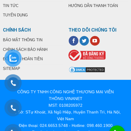
TIN TỨC
HƯỚNG DẪN THANH TOÁN
TUYỂN DỤNG
CHÍNH SÁCH
THEO DÕI CHÚNG TÔI
BẢO MẬT THÔNG TIN
CHÍNH SÁCH BẢO HÀNH
ĐỔI TRẢ - HOÀN TIỀN
SITEMAP
CÔNG TY TNHH CÔNG NGHỆ THƯƠNG MẠI VIỄN
THÔNG VINANET
MST: 0108205972
Trụ Sở: STự Khoát, Xã Ngũ Hiệp, Huyện Thanh Trì, Hà Nội,
Việt Nam
Điện thoại: 024.6653.5748 - Hotline: 098.460.1900