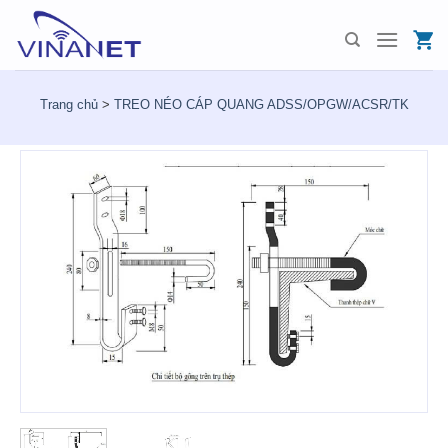
Skip
to
content
Trang chủ
>
TREO NÉO CÁP QUANG ADSS/OPGW/ACSR/TK