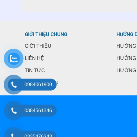
GIỚI THIỆU CHUNG
HƯỚNG 
GIỚI THIỆU
HƯỚNG 
LIÊN HỆ
HƯỚNG 
TIN TỨC
HƯỚNG 
TUYỂN DỤNG
0984061900
0384561346
0335476243