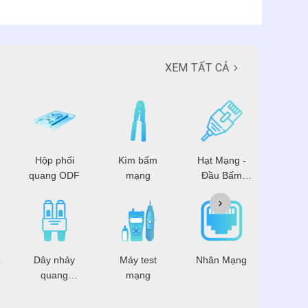
XEM TẤT CẢ
Hộp phối
Kìm bấm
Hạt Mạng -
Patch 
quang ODF
mạng
Đầu Bấm
Mạng
p
Dây nhảy
Máy test
Nhân Mạng
Dây 
quang
mạng
mạ
Multimode