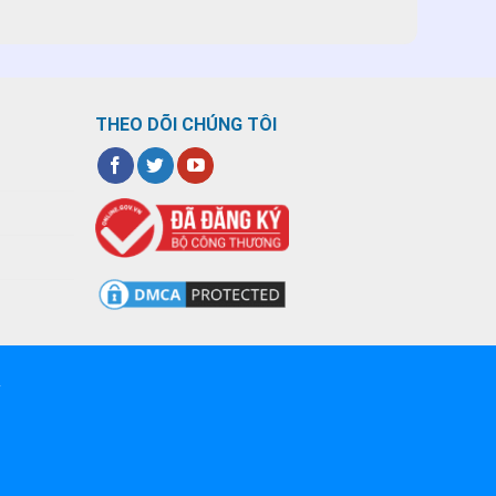
THEO DÕI CHÚNG TÔI
T