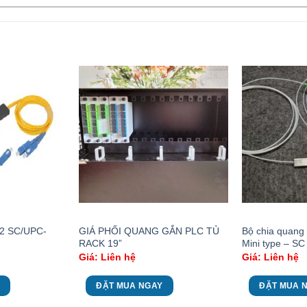
×2 SC/UPC-
GIÁ PHỐI QUANG GẮN PLC TỦ
Bộ chia quang 
RACK 19”
Mini type – SC
Giá: Liên hệ
Giá: Liên hệ
ĐẶT MUA NGAY
ĐẶT MUA 