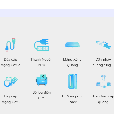
Dây cáp
Thanh Nguồn
Măng Xông
Dây nhảy
mạng Cat5e
PDU
Quang
quang Single
Mode
Bộ lưu điện
Dây cáp
Tủ Mạng - Tủ
Treo Néo cá
UPS
mạng Cat6
Rack
quang