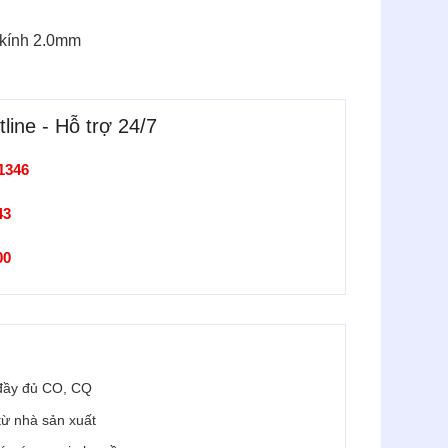
 kính 2.0mm
line - Hỗ trợ 24/7
1346
43
900
đầy đủ CO, CQ
 từ nhà sản xuất