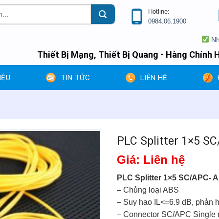
Hotline:
0984.06.1900
Nhân mù
Thiết Bị Mạng, Thiết Bị Quang - Hàng Chính H
IỆU
TIN TỨC
LIÊN HỆ
PLC Splitter 1×5 S
Giá: Liên hệ
PLC Splitter 1×5 SC/APC- 
– Chủng loại ABS
– Suy hao IL<=6.9 dB, phản
– Connector SC/APC Single