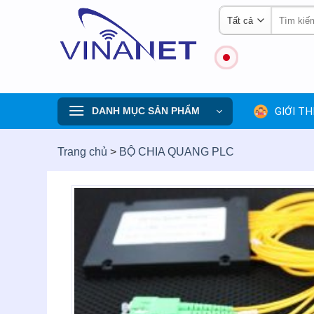
Skip
Tìm
to
kiếm:
content
GIỚI TH
DANH MỤC SẢN PHẨM
Trang chủ
>
BỘ CHIA QUANG PLC