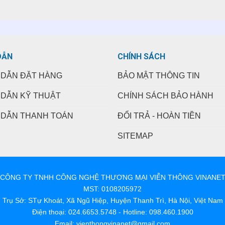
DẪN
CHÍNH SÁCH
DẪN ĐẶT HÀNG
BẢO MẬT THÔNG TIN
DẪN KỸ THUẬT
CHÍNH SÁCH BẢO HÀNH
DẪN THANH TOÁN
ĐỔI TRẢ - HOÀN TIỀN
SITEMAP
CÔNG TY TNHH CÔNG NGHỆ THƯƠNG MẠI VIỄN THÔNG VINANE
MST: 0108205972
Trụ Sở: STự Khoát, Xã Ngũ Hiệp, Huyện Thanh Trì, Hà Nội, Việt Nam
Điện thoại: 024.6653.5748 - Hotline: 098.460.1900
Email: vienthongvinanet@gmail.com