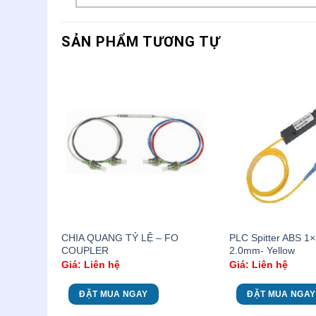
SẢN PHẨM TƯƠNG TỰ
SC/UPC-
CHIA QUANG TỶ LỆ – FO
PLC Spitter ABS 1
COUPLER
2.0mm- Yellow
Giá: Liên hệ
Giá: Liên hệ
ĐẶT MUA NGAY
ĐẶT MUA NGAY