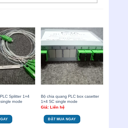
PLC Splitter 1×4
Bộ chia quang PLC box casetter
 single mode
1×4 SC single mode
Giá: Liên hệ
NGAY
ĐẶT MUA NGAY