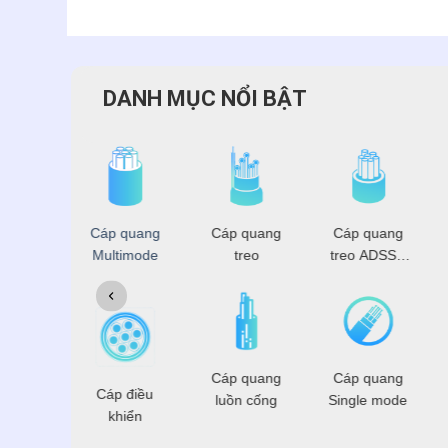
DANH MỤC NỔI BẬT
 đồng
Cáp quang
Cáp quang
Cáp quang
rục
Multimode
treo
treo ADSS -
OPGW
 điện
Cáp quang
Cáp quang
Cáp điều
hoại
luồn cống
Single mode
khiển