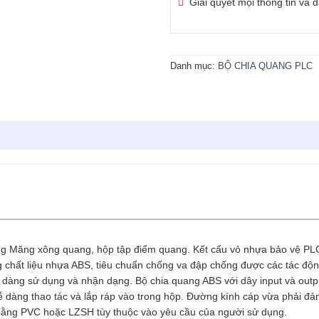
Giải quyết mọi thông tin và
Danh mục:
BỘ CHIA QUANG PLC
g Măng xông quang, hộp tập điểm quang. Kết cấu vỏ nhựa bảo vệ PLC
ất liệu nhựa ABS, tiêu chuẩn chống va đập chống được các tác động
 dàng sử dụng và nhận dạng. Bộ chia quang ABS với dây input và out
ễ dàng thao tác và lắp ráp vào trong hộp. Đường kính cáp vừa phải đảm
bằng PVC hoặc LZSH tùy thuộc vào yêu cầu của người sử dụng.