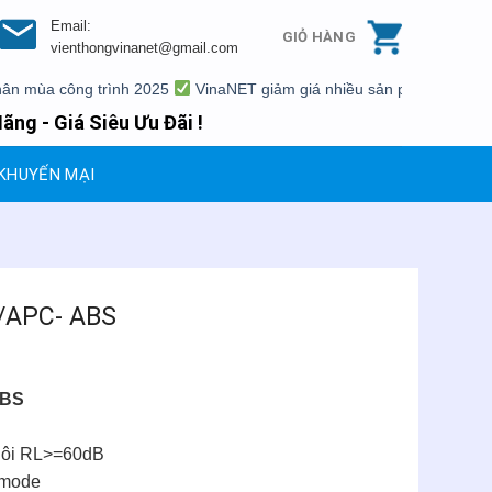
Email:
GIỎ HÀNG
vienthongvinanet@gmail.com
a công trình 2025
VinaNET giảm giá nhiều sản phẩm
Xả kho mộ
ãng - Giá Siêu Ưu Đãi !
KHUYẾN MẠI
C/APC- ABS
ABS
 hôi RL>=60dB
 mode