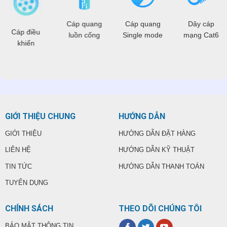
Cáp quang
Cáp quang
Dây cáp
Cáp điều
luồn cống
Single mode
mạng Cat6
khiển
GIỚI THIỆU CHUNG
HƯỚNG DẪN
GIỚI THIỆU
HƯỚNG DẪN ĐẶT HÀNG
LIÊN HỆ
HƯỚNG DẪN KỸ THUẬT
TIN TỨC
HƯỚNG DẪN THANH TOÁN
TUYỂN DỤNG
CHÍNH SÁCH
THEO DÕI CHÚNG TÔI
BẢO MẬT THÔNG TIN