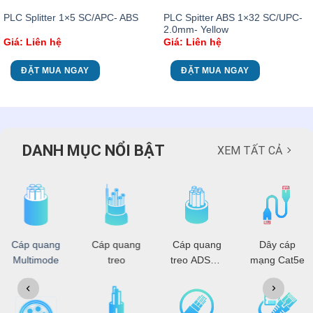
PLC Spitter ABS 1×32 SC/UPC-
PLC Splitter 1×5 SC/APC- ABS
2.0mm- Yellow
Giá: Liên hệ
Giá: Liên hệ
ĐẶT MUA NGAY
ĐẶT MUA NGAY
DANH MỤC NỔI BẬT
XEM TẤT CẢ
Cáp quang
Cáp quang
Cáp quang
Dây cáp
Multimode
treo
treo ADSS -
mạng Cat5e
OPGW