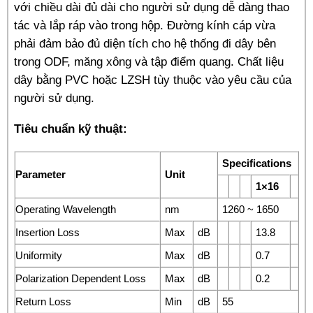
với chiều dài đủ dài cho người sử dụng dễ dàng thao
tác và lắp ráp vào trong hộp. Đường kính cáp vừa
phải đảm bảo đủ diện tích cho hệ thống đi dây bên
trong ODF, măng xông và tập điểm quang. Chất liệu
dây bằng PVC hoặc LZSH tùy thuộc vào yêu cầu của
người sử dụng.
Tiêu chuẩn kỹ thuật:
Specifications
Parameter
Unit
1×16
Operating Wavelength
nm
1260 ~ 1650
Insertion Loss
Max
dB
13.8
Uniformity
Max
dB
0.7
Polarization Dependent Loss
Max
dB
0.2
Return Loss
Min
dB
55