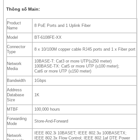
Thông số Main:
Product
8 PoE Ports and 1 Uplink Fiber
Name
Model
BT-6108FE-XX
Connector
8 x 10/100M copper cable RJ45 ports and 1 x Fiber port
Type
10BASE-T: Cat3 or more UTP(≤250 meter)
Network
100BASE-TX: Cat5 or more UTP (≤100 meter);
Media
Cat6 or more UTP (≤150 meter)
Bandwidth
1Gbps
Address
Database
1K
Size
MTBF
100,000 hours
Forwarding
Store-And-Forward
Mode
IEEE 802.3i 10BASET; IEEE 802.3u 100BASETX;
Network
IEEE 802.3x Flow Control; IEEE 802.1af DTE Power