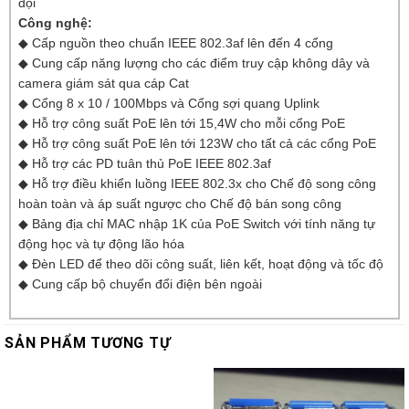
đội
Công nghệ:
◆ Cấp nguồn theo chuẩn IEEE 802.3af lên đến 4 cổng
◆ Cung cấp năng lượng cho các điểm truy cập không dây và
camera giám sát qua cáp Cat
◆ Cổng 8 x 10 / 100Mbps và Cổng sợi quang Uplink
◆ Hỗ trợ công suất PoE lên tới 15,4W cho mỗi cổng PoE
◆ Hỗ trợ công suất PoE lên tới 123W cho tất cả các cổng PoE
◆ Hỗ trợ các PD tuân thủ PoE IEEE 802.3af
◆ Hỗ trợ điều khiển luồng IEEE 802.3x cho Chế độ song công
hoàn toàn và áp suất ngược cho Chế độ bán song công
◆ Bảng địa chỉ MAC nhập 1K của PoE Switch với tính năng tự
động học và tự động lão hóa
◆ Đèn LED để theo dõi công suất, liên kết, hoạt động và tốc độ
◆ Cung cấp bộ chuyển đổi điện bên ngoài
SẢN PHẨM TƯƠNG TỰ