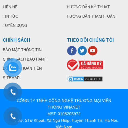
LIÊN HỆ
HƯỚNG DẪN KỸ THUẬT
TIN TỨC
HƯỚNG DẪN THANH TOÁN
TUYỂN DỤNG
CHÍNH SÁCH
THEO DÕI CHÚNG TÔI
BẢO MẬT THÔNG TIN
CHÍNH SÁCH BẢO HÀNH
ĐỔI TRẢ - HOÀN TIỀN
SITEMAP
CÔNG TY TNHH CÔNG NGHỆ THƯƠNG MẠI VIỄN
THÔNG VINANET
MST: 0108205972
Trụ Sở: STự Khoát, Xã Ngũ Hiệp, Huyện Thanh Trì, Hà Nội,
Việt Nam