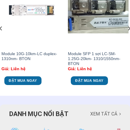
Module 10G-10km-LC duplex-
Module SFP 1 sợi LC-SM-
1310nm- BTON
1.25G-20km- 1310/1550nm-
BTON
Giá: Liên hệ
Giá: Liên hệ
ĐẶT MUA NGAY
ĐẶT MUA NGAY
DANH MỤC NỔI BẬT
XEM TẤT CẢ