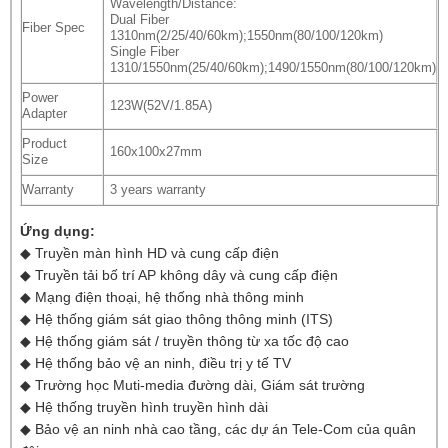
Wavelength/Distance:
Dual Fiber
Fiber Spec
1310nm(2/25/40/60km);1550nm(80/100/120km)
Single Fiber
1310/1550nm(25/40/60km);1490/1550nm(80/100/120km)
Power
123W(52V/1.85A)
Adapter
Product
160x100x27mm
Size
Warranty
3 years warranty
Ứng dụng:
◆ Truyền màn hình HD và cung cấp điện
◆ Truyền tải bố trí AP không dây và cung cấp điện
◆ Mạng điện thoại, hệ thống nhà thông minh
◆ Hệ thống giám sát giao thông thông minh (ITS)
◆ Hệ thống giám sát / truyền thông từ xa tốc độ cao
◆ Hệ thống bảo vệ an ninh, điều trị y tế TV
◆ Trường học Muti-media đường dài, Giám sát trường
◆ Hệ thống truyền hình truyền hình dài
◆ Bảo vệ an ninh nhà cao tầng, các dự án Tele-Com của quân