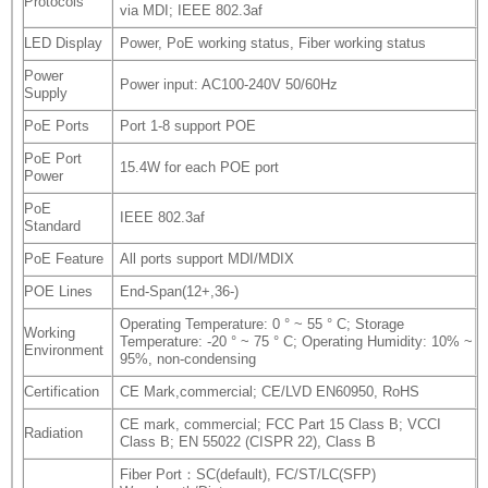
Protocols
via MDI; IEEE 802.3af
LED Display
Power, PoE working status, Fiber working status
Power
Power input: AC100-240V 50/60Hz
Supply
PoE Ports
Port 1-8 support POE
PoE Port
15.4W for each POE port
Power
PoE
IEEE 802.3af
Standard
PoE Feature
All ports support MDI/MDIX
POE Lines
End-Span(12+,36-)
Operating Temperature: 0 ° ~ 55 ° C; Storage
Working
Temperature: -20 ° ~ 75 ° C; Operating Humidity: 10% ~
Environment
95%, non-condensing
Certification
CE Mark,commercial; CE/LVD EN60950, RoHS
CE mark, commercial; FCC Part 15 Class B; VCCI
Radiation
Class B; EN 55022 (CISPR 22), Class B
Fiber Port：SC(default), FC/ST/LC(SFP)